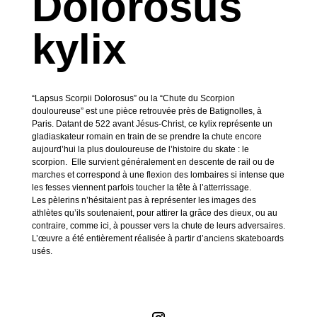
Dolorosus
kylix
“Lapsus Scorpii Dolorosus” ou la “Chute du Scorpion
douloureuse” est une pièce retrouvée près de Batignolles, à
Paris.⁠ Datant de 522 avant Jésus-Christ, ce kylix représente un
gladiaskateur romain en train de se prendre la chute encore
aujourd’hui la plus douloureuse de l’histoire du skate : le
scorpion.⁠ ⁠ Elle survient généralement en descente de rail ou de
marches et correspond à une flexion des lombaires si intense que
les fesses viennent parfois toucher la tête à l’atterrissage.⁠ ⁠
Les pèlerins n’hésitaient pas à représenter les images des
athlètes qu’ils soutenaient, pour attirer la grâce des dieux, ou au
contraire, comme ici, à pousser vers la chute de leurs adversaires.⁠
L’œuvre a été entièrement réalisée à partir d’anciens skateboards
usés.